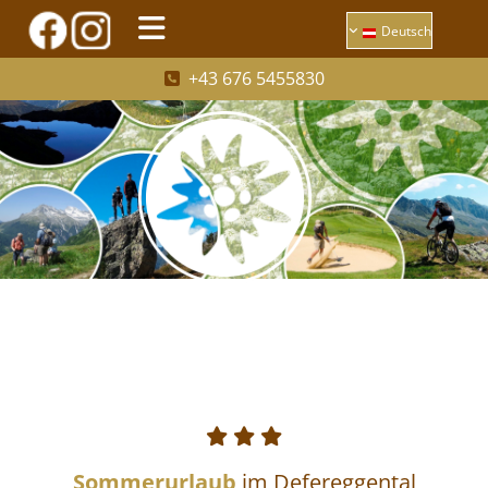
Deutsch
+43 676 5455830




Sommerurlaub
im Defereggental