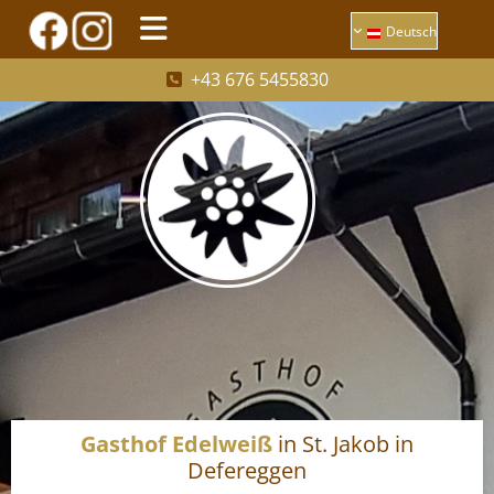
Deutsch
+43 676 5455830

Gasthof Edelweiß
in St. Jakob in
Defereggen